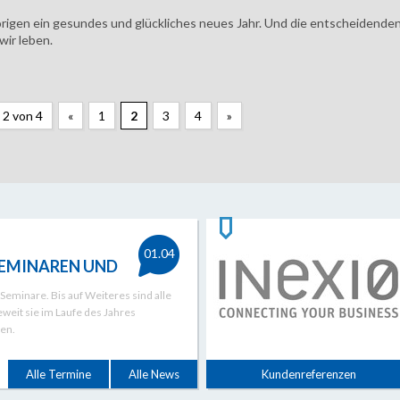
igen ein gesundes und glückliches neues Jahr. Und die entscheidende
wir leben.
 2 von 4
«
1
2
3
4
»
01.04
 SEMINAREN UND
Seminare. Bis auf Weiteres sind alle
weit sie im Laufe des Jahres
en.
Alle Termine
Alle News
Kundenreferenzen