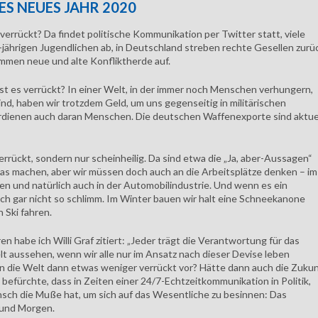
TES NEUES JAHR 2020
verrückt? Da findet politische Kommunikation per Twitter statt, viele
-jährigen Jugendlichen ab, in Deutschland streben rechte Gesellen zurü
mmen neue und alte Konfliktherde auf.
 ist es verrückt? In einer Welt, in der immer noch Menschen verhungern,
nd, haben wir trotzdem Geld, um uns gegenseitig in militärischen
erdienen auch daran Menschen. Die deutschen Waffenexporte sind aktue
t verrückt, sondern nur scheinheilig. Da sind etwa die „Ja, aber-Aussagen“
as machen, aber wir müssen doch auch an die Arbeitsplätze denken – im
n und natürlich auch in der Automobilindustrie. Und wenn es ein
uch gar nicht so schlimm. Im Winter bauen wir halt eine Schneekanone
 Ski fahren.
n habe ich Willi Graf zitiert: „Jeder trägt die Verantwortung für das
 aussehen, wenn wir alle nur im Ansatz nach dieser Devise leben
n die Welt dann etwas weniger verrückt vor? Hätte dann auch die Zukun
befürchte, dass in Zeiten einer 24/7-Echtzeitkommunikation in Politik,
sch die Muße hat, um sich auf das Wesentliche zu besinnen: Das
 und Morgen.