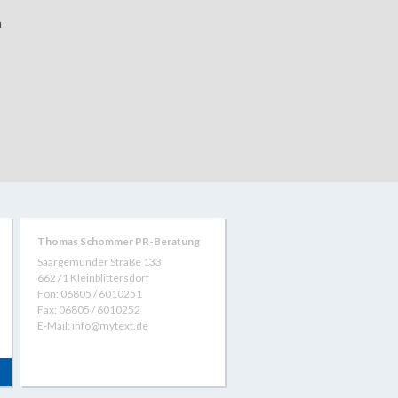
n
Thomas Schommer PR-Beratung
Saargemünder Straße 133
66271 Kleinblittersdorf
Fon: 06805 / 6010251
Fax: 06805 / 6010252
E-Mail: info@mytext.de