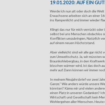
19.01.2020: AUF EIN GU
Werde ich nun alt oder doch die Welt 
Erwachsene arbeiten sich an einer 16
ins Rampenlicht und immer wieder fla
Klingt das nur für mich verrückt oder
selbst bei uns Menschen obdachlos si
Konflikten umzubringen. Natürlich v
auf einem neuen Höchststand.
Aber vielleicht sind wir alle gar nich
zum Umweltschutz. Ja, wir müssten w
Braunkohlebergbau, in den Kraftwerke
bisschen wärmer wird, ist das doch a
mehr auf. Dann können wir immer noch
In meinem Neujahrsbrief vor zwei Jahre
Ganze.“ Wie anders würde unsere Welt
könnten? Käme mir und vielen andere
einen Platz in unseren Gedanken? Ich 
Wirtschaft und Gesellschaft kein Men
Wohlergehen aller Menschen. Heute