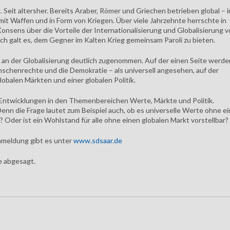
. Seit altersher. Bereits Araber, Römer und Griechen betrieben global – i
 mit Waffen und in Form von Kriegen. Über viele Jahrzehnte herrschte in
Konsens über die Vorteile der Internationalisierung und Globalisierung 
ich galt es, dem Gegner im Kalten Krieg gemeinsam Paroli zu bieten.
ik an der Globalisierung deutlich zugenommen. Auf der einen Seite werde
schenrechte und die Demokratie – als universell angesehen, auf der
globalen Märkten und einer globalen Politik.
 Entwicklungen in den Themenbereichen Werte, Märkte und Politik.
enn die Frage lautet zum Beispiel auch, ob es universelle Werte ohne e
? Oder ist ein Wohlstand für alle ohne einen globalen Markt vorstellbar?
nmeldung gibt es unter
www.sdsaar.de
e abgesagt.