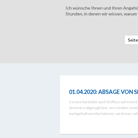
Ich wünsche Ihnen und Ihren Angehör
Stunden, in denen wir wissen, warum 
Seite
01.04.2020: ABSAGE VON
VORTRÄGEN
Corona hat leider auch Einfluss auf meine 
Seminare abgesagt bzw. verschoben. Inwie
nachgeholt werden können, wird man seh